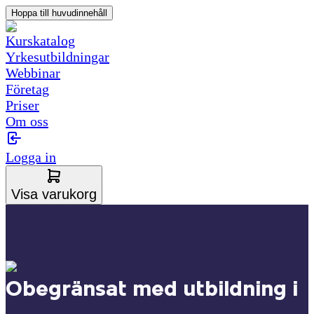
Hoppa till huvudinnehåll
Kurskatalog
Yrkesutbildningar
Webbinar
Företag
Priser
Om oss
Logga in
Visa varukorg
Obegränsat med utbildning i