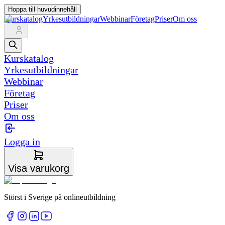
Hoppa till huvudinnehåll
Kurskatalog
Yrkesutbildningar
Webbinar
Företag
Priser
Om oss
...
Kurskatalog
Yrkesutbildningar
Webbinar
Företag
Priser
Om oss
Logga in
Visa varukorg
Störst i Sverige på onlineutbildning