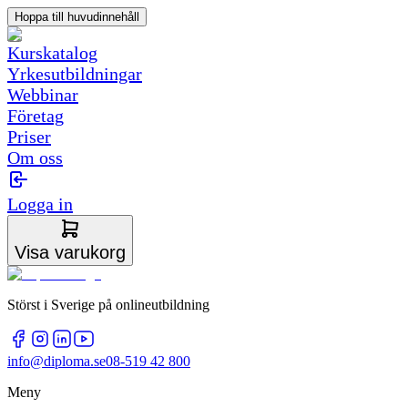
Hoppa till huvudinnehåll
Kurskatalog
Yrkesutbildningar
Webbinar
Företag
Priser
Om oss
Logga in
Visa varukorg
Störst i Sverige på onlineutbildning
info@diploma.se
08-519 42 800
Meny