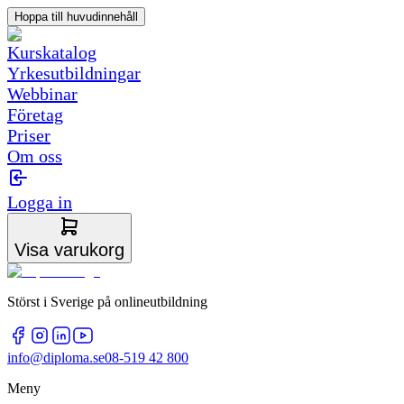
Hoppa till huvudinnehåll
Kurskatalog
Yrkesutbildningar
Webbinar
Företag
Priser
Om oss
Logga in
Visa varukorg
Störst i Sverige på onlineutbildning
info@diploma.se
08-519 42 800
Meny