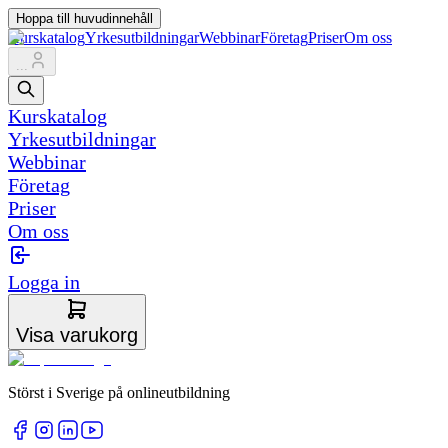
Hoppa till huvudinnehåll
Kurskatalog
Yrkesutbildningar
Webbinar
Företag
Priser
Om oss
...
Kurskatalog
Yrkesutbildningar
Webbinar
Företag
Priser
Om oss
Logga in
Visa varukorg
Störst i Sverige på onlineutbildning