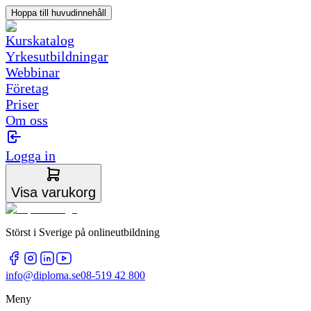
Hoppa till huvudinnehåll
Kurskatalog
Yrkesutbildningar
Webbinar
Företag
Priser
Om oss
Logga in
Visa varukorg
Störst i Sverige på onlineutbildning
info@diploma.se
08-519 42 800
Meny