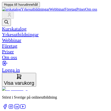
Hoppa till huvudinnehåll
Kurskatalog
Yrkesutbildningar
Webbinar
Företag
Priser
Om oss
...
Kurskatalog
Yrkesutbildningar
Webbinar
Företag
Priser
Om oss
Logga in
Visa varukorg
Störst i Sverige på onlineutbildning