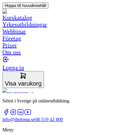
Hoppa till huvudinnehåll
Kurskatalog
Yrkesutbildningar
Webbinar
Företag
Priser
Om oss
Logga in
Visa varukorg
Störst i Sverige på onlineutbildning
info@diploma.se
08-519 42 800
Meny