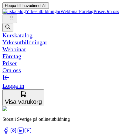
Hoppa till huvudinnehåll
Kurskatalog
Yrkesutbildningar
Webbinar
Företag
Priser
Om oss
...
Kurskatalog
Yrkesutbildningar
Webbinar
Företag
Priser
Om oss
Logga in
Visa varukorg
Störst i Sverige på onlineutbildning