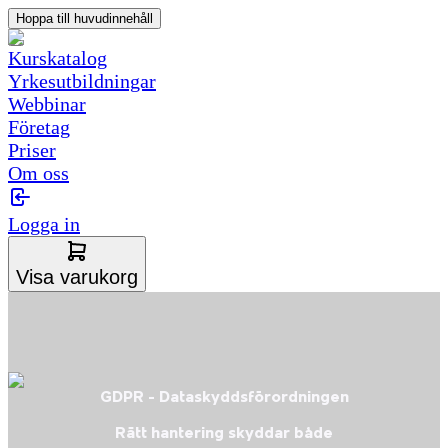
Hoppa till huvudinnehåll
Kurskatalog
Yrkesutbildningar
Webbinar
Företag
Priser
Om oss
Logga in
Visa varukorg
GDPR - Dataskyddsförordningen
Rätt hantering skyddar både