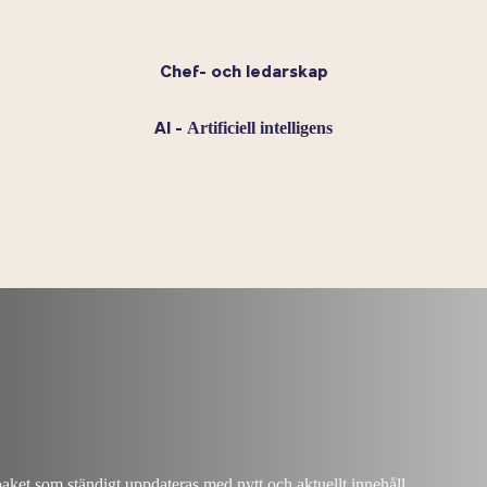
Chef- och ledarskap
Artificiell intelligens
AI -
ket som ständigt uppdateras med nytt och aktuellt innehåll.