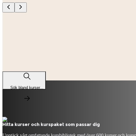
Sök bland kurser...
Hitta kurser och kurspaket som passar dig
Upptäck vårt omfattande kursbibliotek med över 600 kurser och kurspa