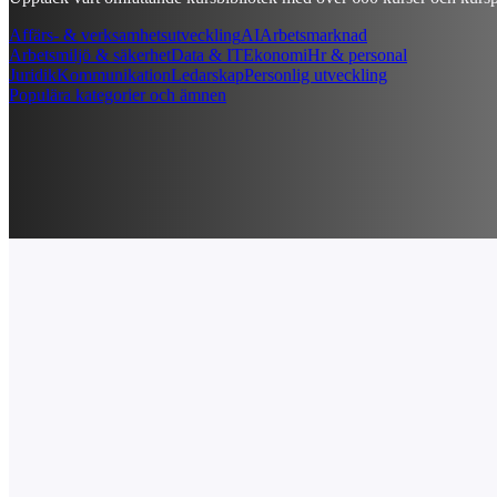
Affärs- & verksamhetsutveckling
AI
Arbetsmarknad
Arbetsmiljö & säkerhet
Data & IT
Ekonomi
Hr & personal
Juridik
Kommunikation
Ledarskap
Personlig utveckling
Populära kategorier och ämnen