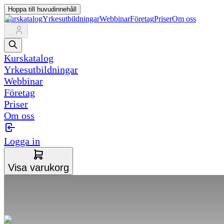
Hoppa till huvudinnehåll
Kurskatalog
Yrkesutbildningar
Webbinar
Företag
Priser
Om oss
...
Kurskatalog
Yrkesutbildningar
Webbinar
Företag
Priser
Om oss
Logga in
Visa varukorg