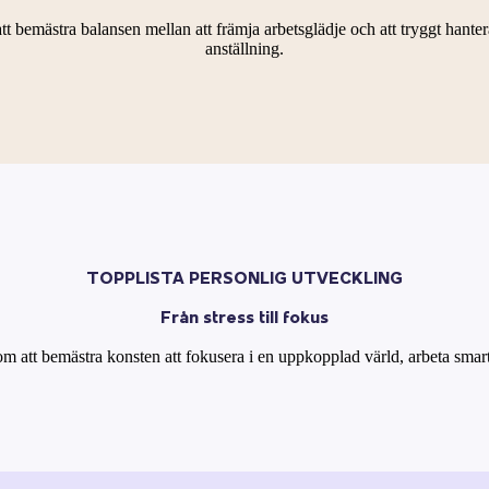
att bemästra balansen mellan att främja arbetsglädje och att tryggt ha
anställning.
TOPPLISTA PERSONLIG UTVECKLING
Från stress till fokus
 att bemästra konsten att fokusera i en uppkopplad värld, arbeta smartare