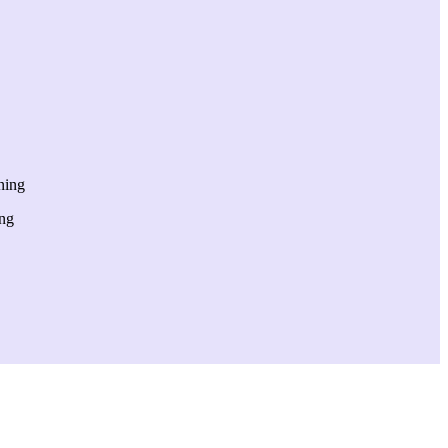
ning
ing