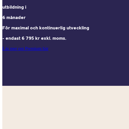
utbildning i
6 månader
För maximal och kontinuerlig utveckling
- endast 6 795 kr exkl. moms.
Läs mer om Premium här