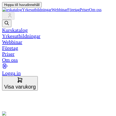
Hoppa till huvudinnehåll
Kurskatalog
Yrkesutbildningar
Webbinar
Företag
Priser
Om oss
...
Kurskatalog
Yrkesutbildningar
Webbinar
Företag
Priser
Om oss
Logga in
Visa varukorg