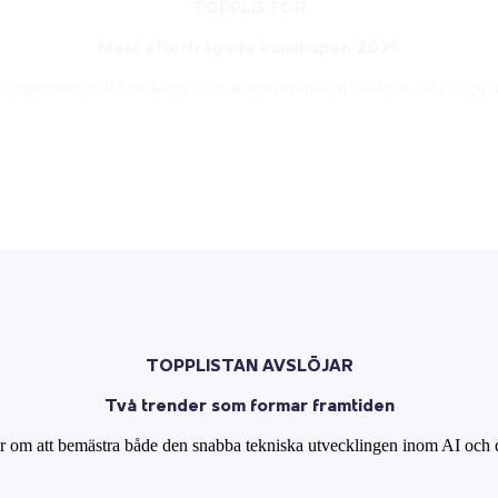
TOPPLISTOR
Mest efterfrågade kunskapen 2025
kompetenser och kunskaper som arbetsmarknaden värderar allra högst 
TOPPLISTAN AVSLÖJAR
Två trender som formar framtiden
lar om att bemästra både den snabba tekniska utvecklingen inom AI och 