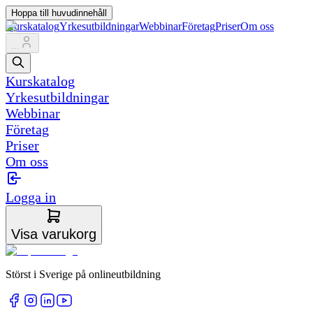
Hoppa till huvudinnehåll
Kurskatalog
Yrkesutbildningar
Webbinar
Företag
Priser
Om oss
...
Kurskatalog
Yrkesutbildningar
Webbinar
Företag
Priser
Om oss
Logga in
Visa varukorg
Störst i Sverige på onlineutbildning