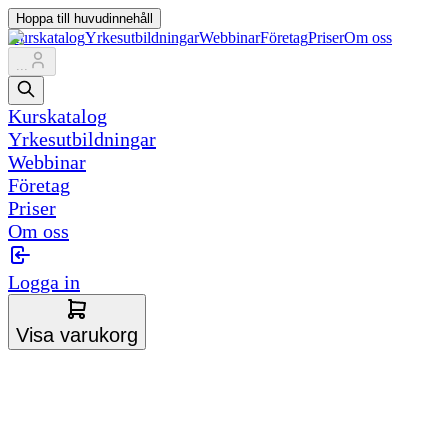
Hoppa till huvudinnehåll
Kurskatalog
Yrkesutbildningar
Webbinar
Företag
Priser
Om oss
...
Kurskatalog
Yrkesutbildningar
Webbinar
Företag
Priser
Om oss
Logga in
Visa varukorg