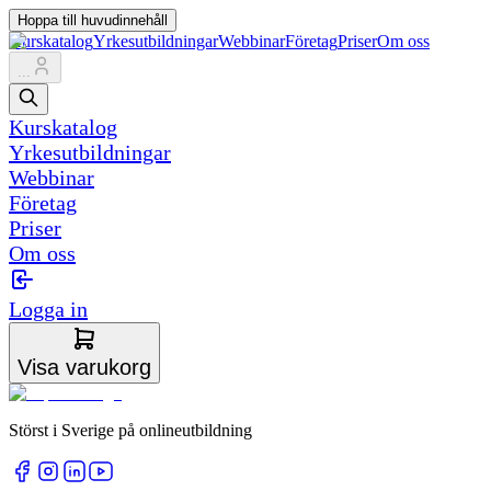
Hoppa till huvudinnehåll
Kurskatalog
Yrkesutbildningar
Webbinar
Företag
Priser
Om oss
...
Kurskatalog
Yrkesutbildningar
Webbinar
Företag
Priser
Om oss
Logga in
Visa varukorg
Störst i Sverige på onlineutbildning