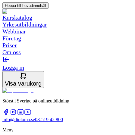
Hoppa till huvudinnehåll
Kurskatalog
Yrkesutbildningar
Webbinar
Företag
Priser
Om oss
Logga in
Visa varukorg
Störst i Sverige på onlineutbildning
info@diploma.se
08-519 42 800
Meny