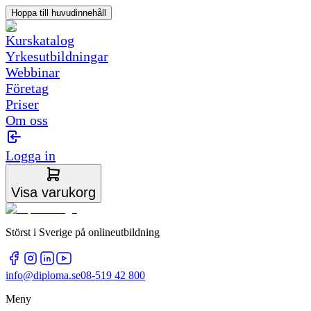
Hoppa till huvudinnehåll
Kurskatalog
Yrkesutbildningar
Webbinar
Företag
Priser
Om oss
Logga in
Visa varukorg
Störst i Sverige på onlineutbildning
info@diploma.se
08-519 42 800
Meny