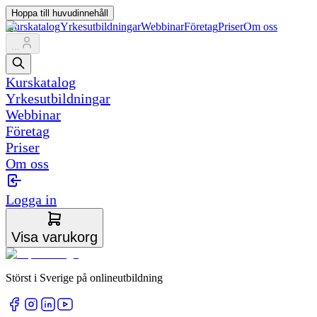
Hoppa till huvudinnehåll
Kurskatalog
Yrkesutbildningar
Webbinar
Företag
Priser
Om oss
...
Kurskatalog
Yrkesutbildningar
Webbinar
Företag
Priser
Om oss
Logga in
Visa varukorg
Störst i Sverige på onlineutbildning