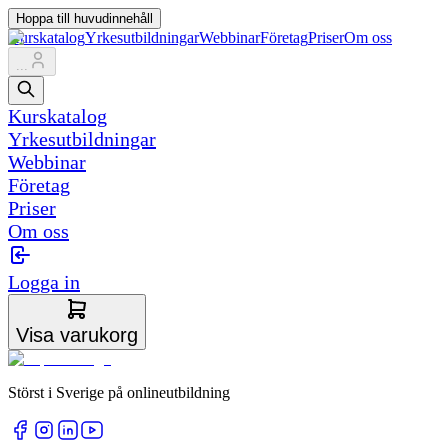
Hoppa till huvudinnehåll
Kurskatalog
Yrkesutbildningar
Webbinar
Företag
Priser
Om oss
...
Kurskatalog
Yrkesutbildningar
Webbinar
Företag
Priser
Om oss
Logga in
Visa varukorg
Störst i Sverige på onlineutbildning