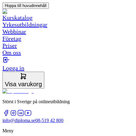
Hoppa till huvudinnehåll
Kurskatalog
Yrkesutbildningar
Webbinar
Företag
Priser
Om oss
Logga in
Visa varukorg
Störst i Sverige på onlineutbildning
info@diploma.se
08-519 42 800
Meny