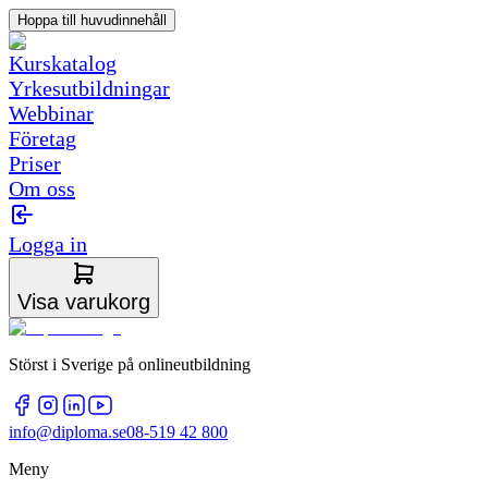
Hoppa till huvudinnehåll
Kurskatalog
Yrkesutbildningar
Webbinar
Företag
Priser
Om oss
Logga in
Visa varukorg
Störst i Sverige på onlineutbildning
info@diploma.se
08-519 42 800
Meny