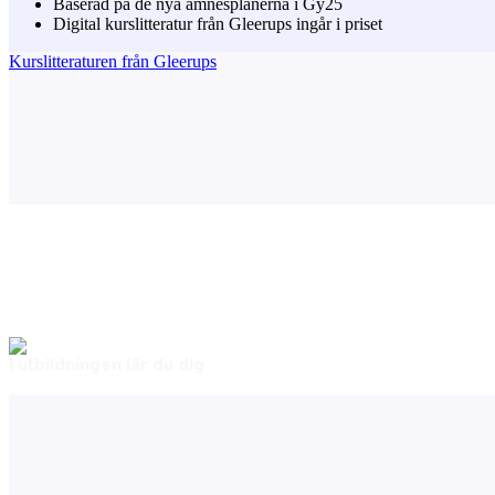
Baserad på de nya ämnesplanerna i Gy25
Digital kurslitteratur från Gleerups ingår i priset
Kurslitteraturen från Gleerups
I utbildningen lär du dig