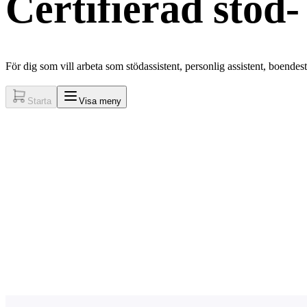
Certifierad stöd-
För dig som vill arbeta som stödassistent, personlig assistent, boende
Starta
Visa meny