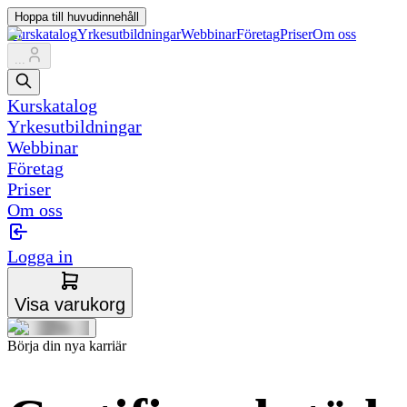
Hoppa till huvudinnehåll
Kurskatalog
Yrkesutbildningar
Webbinar
Företag
Priser
Om oss
...
Kurskatalog
Yrkesutbildningar
Webbinar
Företag
Priser
Om oss
Logga in
Visa varukorg
Börja din nya karriär