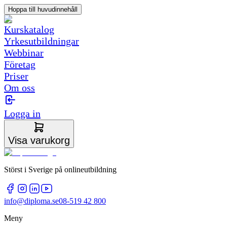
Hoppa till huvudinnehåll
Kurskatalog
Yrkesutbildningar
Webbinar
Företag
Priser
Om oss
Logga in
Visa varukorg
Störst i Sverige på onlineutbildning
info@diploma.se
08-519 42 800
Meny