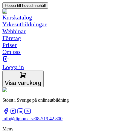
Hoppa till huvudinnehåll
Kurskatalog
Yrkesutbildningar
Webbinar
Företag
Priser
Om oss
Logga in
Visa varukorg
Störst i Sverige på onlineutbildning
info@diploma.se
08-519 42 800
Meny