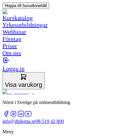
Hoppa till huvudinnehåll
Kurskatalog
Yrkesutbildningar
Webbinar
Företag
Priser
Om oss
Logga in
Visa varukorg
Störst i Sverige på onlineutbildning
info@diploma.se
08-519 42 800
Meny