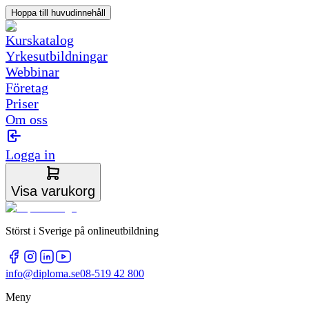
Hoppa till huvudinnehåll
Kurskatalog
Yrkesutbildningar
Webbinar
Företag
Priser
Om oss
Logga in
Visa varukorg
Störst i Sverige på onlineutbildning
info@diploma.se
08-519 42 800
Meny