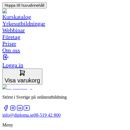
Hoppa till huvudinnehåll
Kurskatalog
Yrkesutbildningar
Webbinar
Företag
Priser
Om oss
Logga in
Visa varukorg
Störst i Sverige på onlineutbildning
info@diploma.se
08-519 42 800
Meny