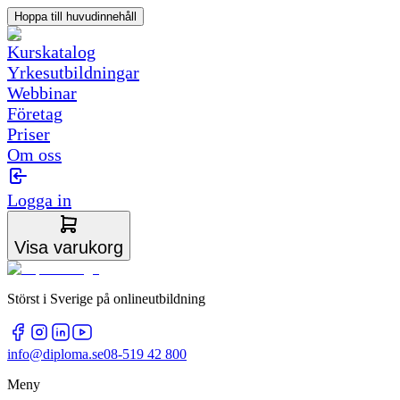
Hoppa till huvudinnehåll
Kurskatalog
Yrkesutbildningar
Webbinar
Företag
Priser
Om oss
Logga in
Visa varukorg
Störst i Sverige på onlineutbildning
info@diploma.se
08-519 42 800
Meny