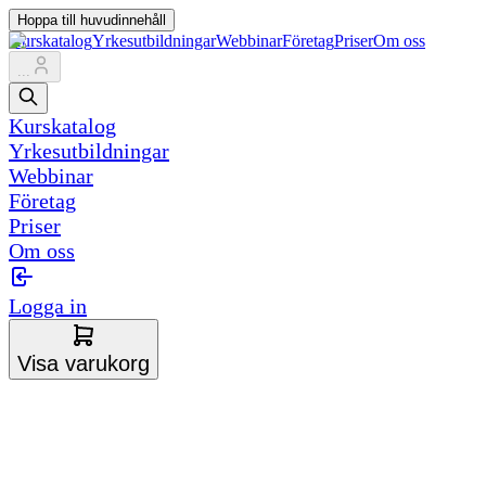
Hoppa till huvudinnehåll
Kurskatalog
Yrkesutbildningar
Webbinar
Företag
Priser
Om oss
...
Kurskatalog
Yrkesutbildningar
Webbinar
Företag
Priser
Om oss
Logga in
Visa varukorg