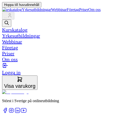
Hoppa till huvudinnehåll
Kurskatalog
Yrkesutbildningar
Webbinar
Företag
Priser
Om oss
...
Kurskatalog
Yrkesutbildningar
Webbinar
Företag
Priser
Om oss
Logga in
Visa varukorg
Störst i Sverige på onlineutbildning