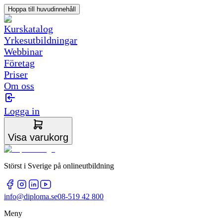
Hoppa till huvudinnehåll
Kurskatalog
Yrkesutbildningar
Webbinar
Företag
Priser
Om oss
Logga in
Visa varukorg
Störst i Sverige på onlineutbildning
info@diploma.se
08-519 42 800
Meny