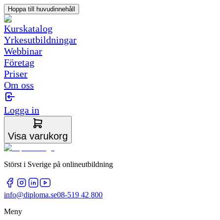
Hoppa till huvudinnehåll
Kurskatalog
Yrkesutbildningar
Webbinar
Företag
Priser
Om oss
Logga in
Visa varukorg
Störst i Sverige på onlineutbildning
info@diploma.se
08-519 42 800
Meny