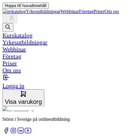
Hoppa till huvudinnehåll
Kurskatalog
Yrkesutbildningar
Webbinar
Företag
Priser
Om oss
...
Kurskatalog
Yrkesutbildningar
Webbinar
Företag
Priser
Om oss
Logga in
Visa varukorg
Störst i Sverige på onlineutbildning