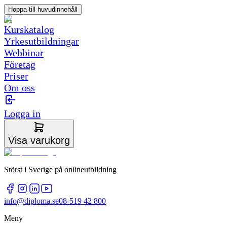
Hoppa till huvudinnehåll
Kurskatalog
Yrkesutbildningar
Webbinar
Företag
Priser
Om oss
Logga in
Visa varukorg
Störst i Sverige på onlineutbildning
info@diploma.se
08-519 42 800
Meny