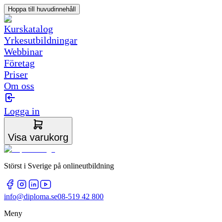
Hoppa till huvudinnehåll
Kurskatalog
Yrkesutbildningar
Webbinar
Företag
Priser
Om oss
Logga in
Visa varukorg
Störst i Sverige på onlineutbildning
info@diploma.se
08-519 42 800
Meny