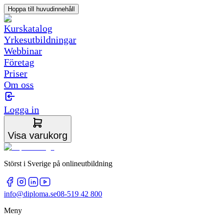
Hoppa till huvudinnehåll
Kurskatalog
Yrkesutbildningar
Webbinar
Företag
Priser
Om oss
Logga in
Visa varukorg
Störst i Sverige på onlineutbildning
info@diploma.se
08-519 42 800
Meny