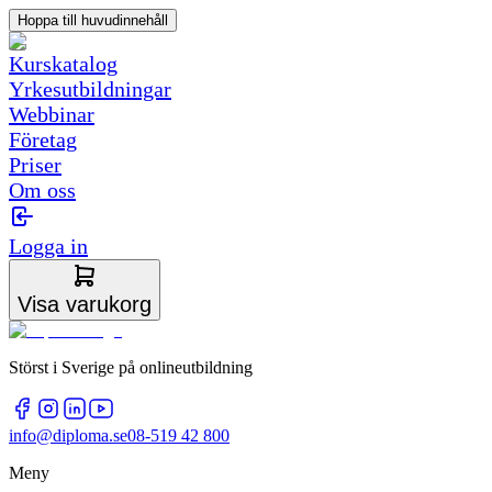
Hoppa till huvudinnehåll
Kurskatalog
Yrkesutbildningar
Webbinar
Företag
Priser
Om oss
Logga in
Visa varukorg
Störst i Sverige på onlineutbildning
info@diploma.se
08-519 42 800
Meny