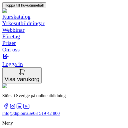
Hoppa till huvudinnehåll
Kurskatalog
Yrkesutbildningar
Webbinar
Företag
Priser
Om oss
Logga in
Visa varukorg
Störst i Sverige på onlineutbildning
info@diploma.se
08-519 42 800
Meny